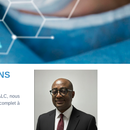
NS
 ALC, nous
complet à