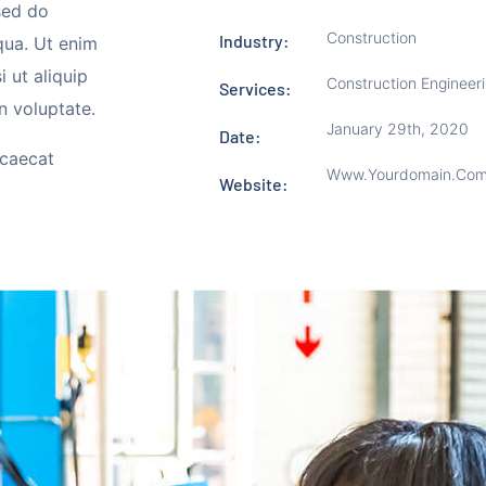
sed do
Construction
Industry:
qua. Ut enim
 ut aliquip
Construction Engineer
Services:
n voluptate.
January 29th, 2020
Date:
ccaecat
Www.yourdomain.co
Website: