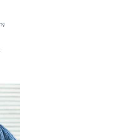
ing
m